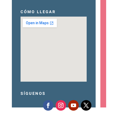
CÓMO LLEGAR
grantorrent
show google map on
website
SÍGUENOS